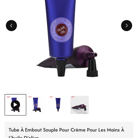
ไทย
Tiếng việt
中文
Tube À Embout Souple Pour Crème Pour Les Mains À
L'huile D'olive