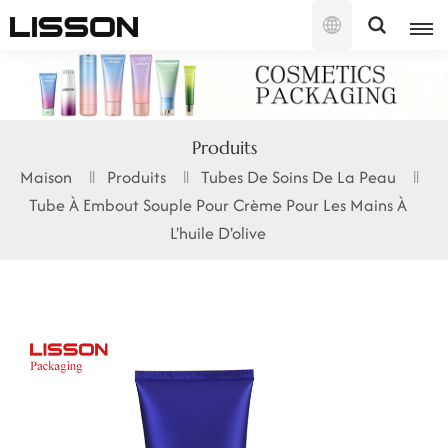
Français
English
Produits
français
Maison
Produits
Tubes De Soins De La Peau
Tube À Embout Souple Pour Crème Pour Les Mains À
русский
L'huile D'olive
español
português
العربية
日本語
한국의