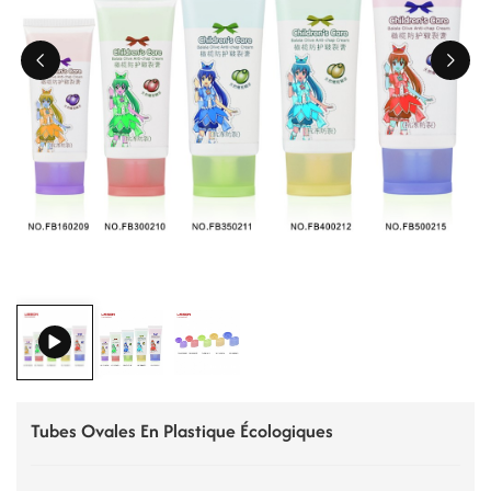
ไทย
Tiếng việt
中文
Tubes Ovales En Plastique Écologiques