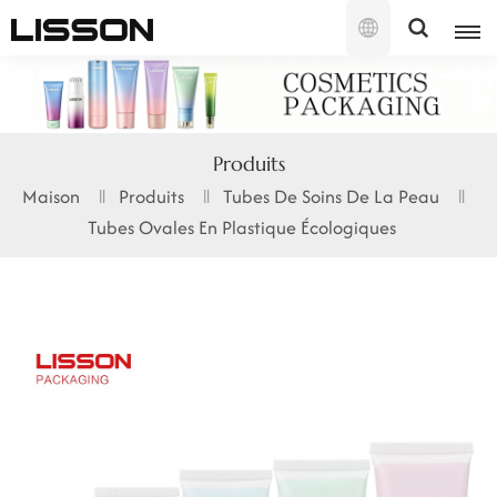
Français
English
Produits
français
Maison
Produits
Tubes De Soins De La Peau
Tubes Ovales En Plastique Écologiques
русский
español
português
العربية
日本語
한국의