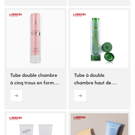
Tube double chambre
Tube à double
à cinq trous en forme
chambre haut de
d'éventail D50
gamme avec bouchon
rabattable à 7 trous