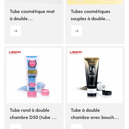
Tube cosmétique mat
Tubes cosmétiques
à double
souples à double
compartiment avec
compartiment 30 ml +
bouchon à clapet
30 ml
Tube rond à double
Tube à double
chambre D50 (tube 2
chambre avec bouchon
en 1)
à clapet bicolore pour