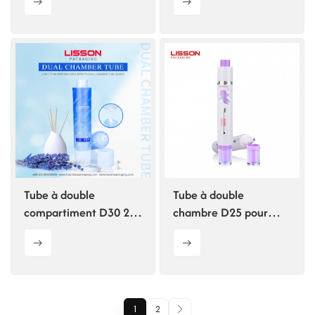
les soins de la peau
Tube à double
Tube à double
compartiment D30 20
chambre D25 pour
ml + 20 ml pour
produits cosmétiques
cosmétiques
1
2