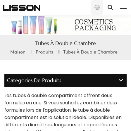
Français
English
Tubes À Double Chambre
français
Maison
Produits
Tubes À Double Chambre
русский
español
Catégories De Produits
português
Les tubes à double compartiment offrent deux
العربية
formules en une. Si vous souhaitez combiner deux
formules lors de l'application, le tube à double
日本語
compartiment est la solution idéale. Disponibles en
différents diamètres, longueurs et capacités, ces
한국의