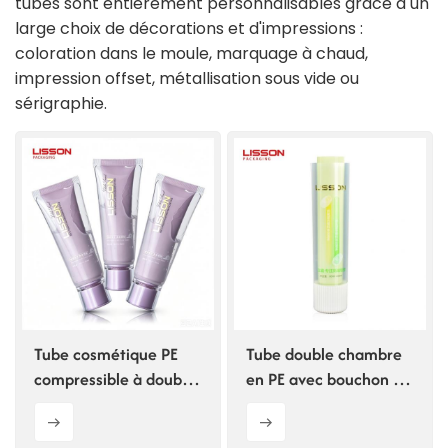
tubes sont entièrement personnalisables grâce à un
large choix de décorations et d'impressions :
ไทย
coloration dans le moule, marquage à chaud,
impression offset, métallisation sous vide ou
Tiếng việt
sérigraphie.
中文
Tube cosmétique PE
Tube double chambre
compressible à double
en PE avec bouchon à
chambre
vis