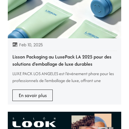
Feb 10, 2025
Lisson Packaging au LuxePack LA 2025 pour des
solutions d'emballage de luxe durables
LUXE PACK LOS ANGELES est l'événement phare pour les
professionnels de l'emballage de luxe, offrant une
plateforme unique pour découvrir les dernières
tendances, innovations et perspectives du secteur.
En savoir plus
Emballages Lisson Lisson a participé à ce salon à de
nombreuses reprises. Nous sommes ravis d'y présenter
nos dernières solutions d'emballage écologiques ainsi que
nos nouvelles gammes de produits, ...