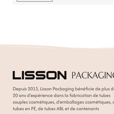
présenté notre gamme de produits recyclables. Matériaux
PCR (recyclés post-consommation) qui peut être réutilisée
après consommation, contribuant ainsi à la protection de
l'environne...
Depuis 2013, Lisson Packaging bénéficie de plus d
20 ans d'expérience dans la fabrication de tubes
souples cosmétiques, d'emballages cosmétiques, 
tubes en PE, de tubes ABL et de contenants