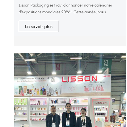
Lisson Packaging est ravi d'annoncer notre calendrier
d'expositions mondiales 2026 ! Cette année, nous
apportons nos solutions d'emballage cosmétique haut de
gamme et haute performance à 7 grands événements de
En savoir plus
la beauté à travers l'Europe, l'Asie et le Moyen-Orient.
Nous nous spécialisons dans la fourniture d'emballages
personnalisés offrant à la fois une esthétique luxueuse et
une protection su...