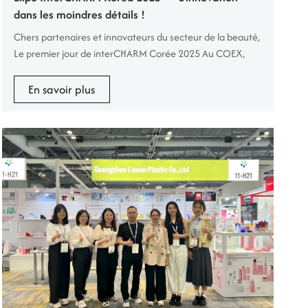
dans les moindres détails !
Chers partenaires et innovateurs du secteur de la beauté,
Le premier jour de interCHARM Corée 2025 Au COEX,
Séoul était tout simplement extraordinaire – et l'énergie
ne cesse de croître ! Nous avons été ravis d'accueillir un
En savoir plus
flux constant de professionnels de la beauté, d'acheteurs
internationaux et de penseurs créatifs. Stand n° C11 , où
GROUPE LISSON est fier de vous présenter notre
dernières in...