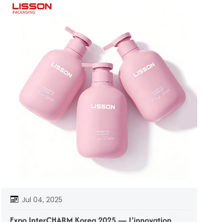
ไทย
Tiếng việt
中文
Jul 04, 2025
Expo InterCHARM Korea 2025 — L'innovation