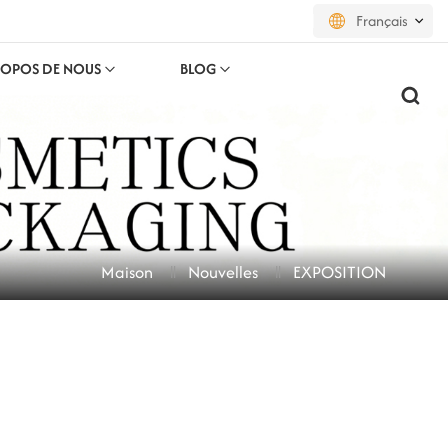
Français
ROPOS DE NOUS
BLOG
English
français
русский
español
Maison
Nouvelles
EXPOSITION
português
العربية
日本語
한국의