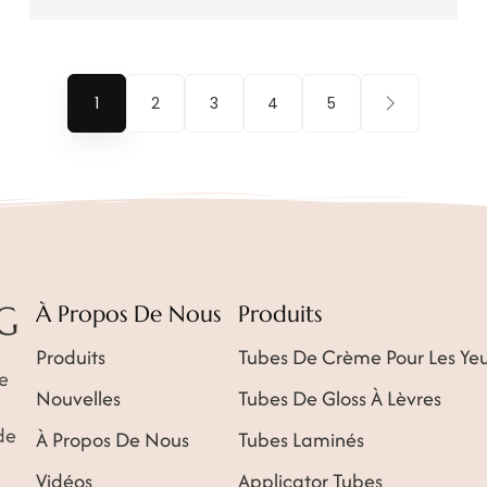
1
2
3
4
5
À Propos De Nous
Produits
Produits
Tubes De Crème Pour Les Ye
e
Nouvelles
Tubes De Gloss À Lèvres
de
À Propos De Nous
Tubes Laminés
Vidéos
Applicator Tubes