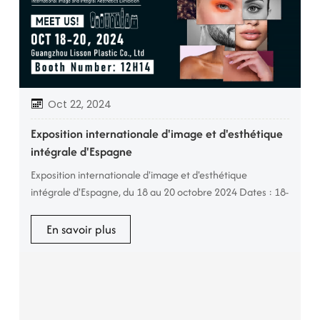
Oct 22, 2024
Exposition internationale d'image et d'esthétique
intégrale d'Espagne
Exposition internationale d'image et d'esthétique
intégrale d'Espagne, du 18 au 20 octobre 2024 Dates : 18-
20 octobre 2024 Lieu : Espagne C’est un grand honneur
pour moi de participer à nouveau cette année au salon
En savoir plus
espagnol. Les catégories proposées sont très complètes
et couvrent les cosmétiques et les soins personnels,
l’emballage, la fabrication OEM et les marques privées, le
spa, le fitness et...