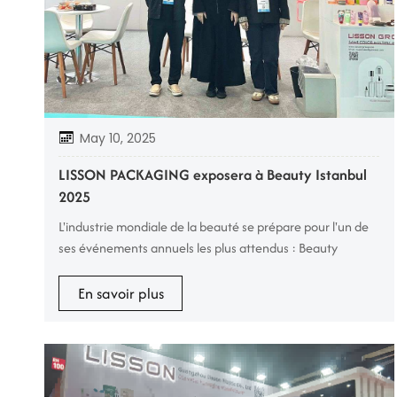
May 10, 2025
LISSON PACKAGING exposera à Beauty Istanbul
2025
L'industrie mondiale de la beauté se prépare pour l'un de
ses événements annuels les plus attendus : Beauty
Istanbul 2025, le 6e Salon international des cosmétiques,
de la beauté, des soins capillaires, des produits d'entretien,
En savoir plus
des marques de distributeur, des emballages et des
ingrédients. Du 8 au 10 mai 2025, les leaders, les
innovateurs et les créateurs de tendances du secteur se
réuniront au ...