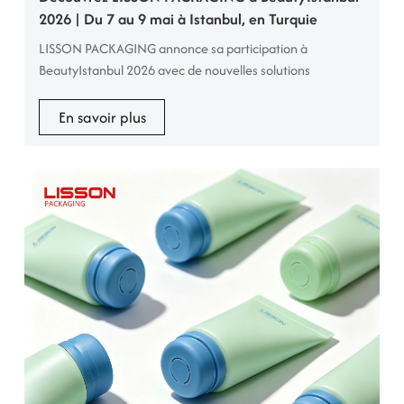
2026 | Du 7 au 9 mai à Istanbul, en Turquie
LISSON PACKAGING annonce sa participation à
BeautyIstanbul 2026 avec de nouvelles solutions
d'emballage intelligentes LISSON PACKAGING, fabricant
leader d'emballages cosmétiques et fournisseur de
En savoir plus
solutions d'emballage complètes, est ravi d'annoncer sa
participation à BeautyIstanbul 2026, la 7e édition de l'un
des salons professionnels les plus influents au monde dans
les domaines des cosmétiques, ...