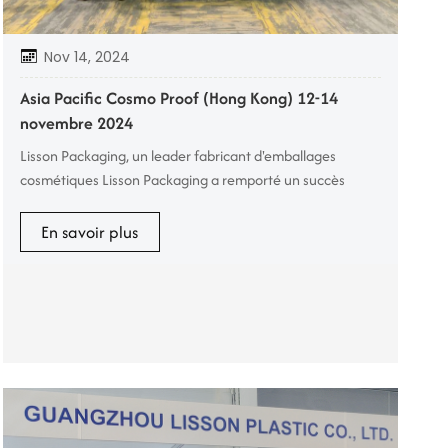
Nov 14, 2024
Asia Pacific Cosmo Proof (Hong Kong) 12-14
novembre 2024
Lisson Packaging, un leader fabricant d'emballages
cosmétiques Lisson Packaging a remporté un succès
retentissant lors du salon Asia Pacific Cosmoprof, qui s'est
tenu à Hong Kong du 12 au 14 novembre 2024. Cet
En savoir plus
événement a permis de présenter la vaste gamme de
solutions d'emballage écologiques de Lisson Packaging, et
plus particulièrement ses produits innovants, comme le
tube cosmétique démaquillan...