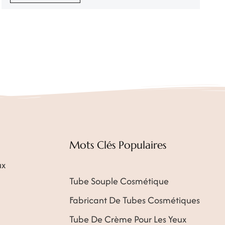
l'emballage, la fabrication OEM et les marques privées, le
spa, le fitness et la coiffure, et présente les tendances
actuelles et émergentes à tous les niveaux de l'ensemble
du secteur de la ...
Mots Clés Populaires
ux
Tube Souple Cosmétique
Fabricant De Tubes Cosmétiques
Tube De Crème Pour Les Yeux