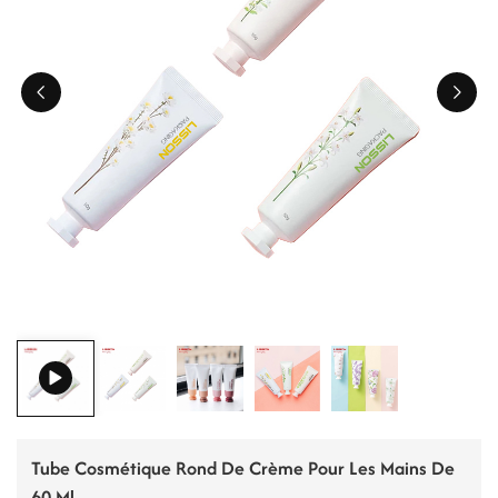
ไทย
Tiếng việt
中文
Tube Cosmétique Rond De Crème Pour Les Mains De
60 Ml