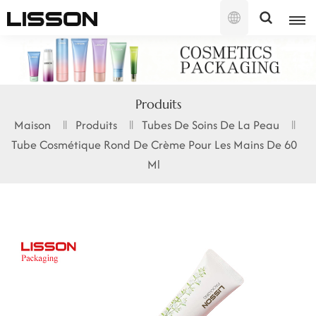
Français
English
Produits
français
Maison
Produits
Tubes De Soins De La Peau
Tube Cosmétique Rond De Crème Pour Les Mains De 60
русский
Ml
español
português
العربية
日本語
한국의