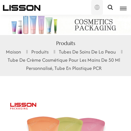
Français
English
Produits
français
Maison
Produits
Tubes De Soins De La Peau
Tube De Crème Cosmétique Pour Les Mains De 50 Ml
русский
Personnalisé, Tube En Plastique PCR
español
português
العربية
日本語
한국의