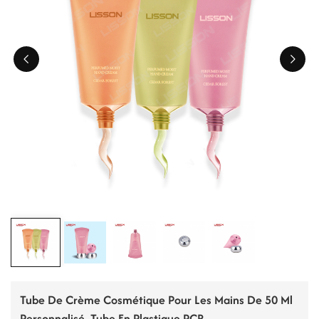
ไทย
Tiếng việt
中文
Tube De Crème Cosmétique Pour Les Mains De 50 Ml
Personnalisé, Tube En Plastique PCR