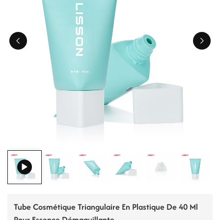
ไทย
Tiếng việt
中文
Tube Cosmétique Triangulaire En Plastique De 40 Ml
Pour Essence Démaquillante