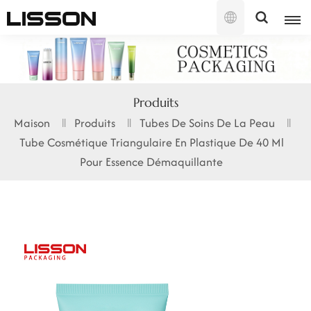
Français
English
Produits
français
Maison
Produits
Tubes De Soins De La Peau
Tube Cosmétique Triangulaire En Plastique De 40 Ml
русский
Pour Essence Démaquillante
español
português
العربية
日本語
한국의