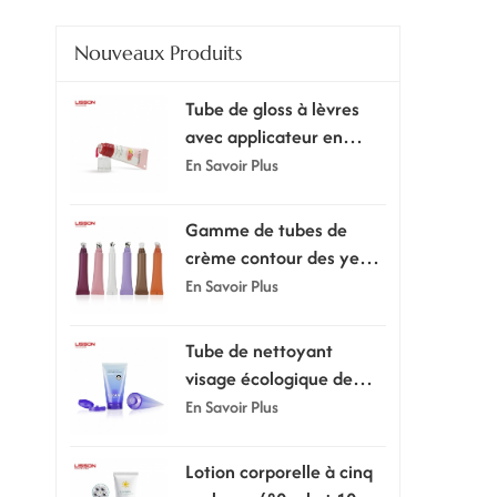
Nouveaux Produits
Tube de gloss à lèvres
avec applicateur en
silicone ultra doux
En Savoir Plus
Gamme de tubes de
crème contour des yeux
avec embout applicateur
En Savoir Plus
Tube de nettoyant
visage écologique de
100 ml ou 120 ml avec
En Savoir Plus
bouchon à clapet
Lotion corporelle à cinq