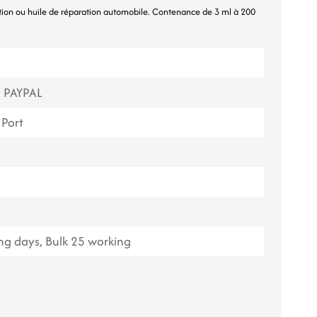
otion ou huile de réparation automobile. Contenance de 3 ml à 200
ไทย
Tiếng việt
中文
, PAYPAL
Port
g days, Bulk 25 working