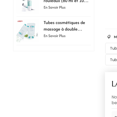
rouleaux (80 ml et 100
ml) - Tube de massage
En Savoir Plus
exfoliant
Tubes cosmétiques de
massage à double
rouleau en silicone de
En Savoir Plus
M
150 ml
Tub
Tub
L
No
be