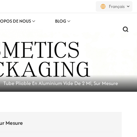
Français
ROPOS DE NOUS
BLOG
English
français
русский
español
Tube Pliable En Aluminium Vide De 2 Ml, Sur Mesure
português
العربية
日本語
Sur Mesure
한국의