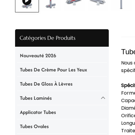
Catégories De Produits
Tube
Nouveauté 2026
Nous 
Tubes De Crème Pour Les Yeux
spécif
Tubes De Gloss À Lèvres
Spécif
Forme
Tubes Laminés
Capac
Diamè
Applicator Tubes
Orifi
Longu
Tubes Ovales
Trait