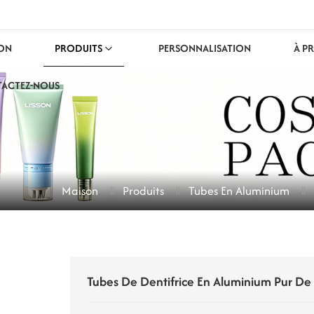
ON
PRODUITS
PERSONNALISATION
À P
ACTEZ-NOUS
Maison
Produits
Tubes En Aluminium
Tubes De Dentifrice En Aluminium Pur De