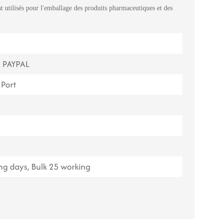
utilisés pour l'emballage des produits pharmaceutiques et des
ไทย
Tiếng việt
中文
, PAYPAL
Port
g days, Bulk 25 working