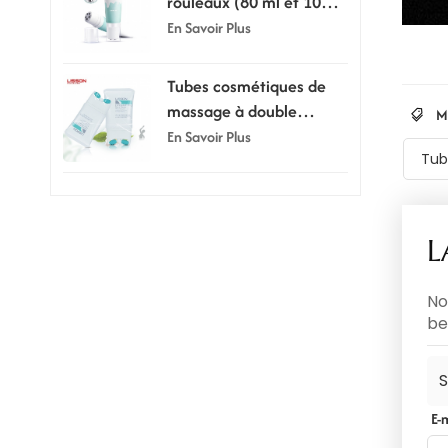
rouleaux (80 ml et 100
ml) - Tube de massage
En Savoir Plus
exfoliant
Tubes cosmétiques de
massage à double
M
rouleau en silicone de
En Savoir Plus
Tub
150 ml
L
No
be
S
E-