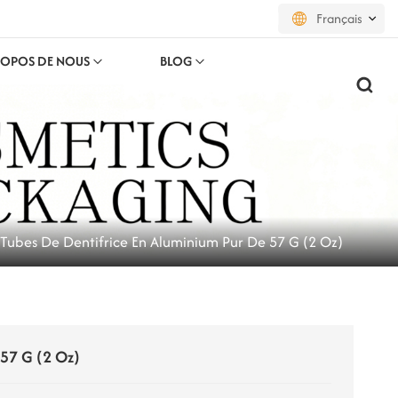
Français
ROPOS DE NOUS
BLOG
English
français
русский
español
Tubes De Dentifrice En Aluminium Pur De 57 G (2 Oz)
português
العربية
日本語
 57 G (2 Oz)
한국의