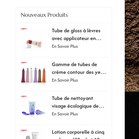
Nouveaux Produits
Tube de gloss à lèvres
avec applicateur en
silicone ultra doux
En Savoir Plus
Gamme de tubes de
crème contour des yeux
avec embout applicateur
En Savoir Plus
Tube de nettoyant
visage écologique de
100 ml ou 120 ml avec
En Savoir Plus
bouchon à clapet
Lotion corporelle à cinq