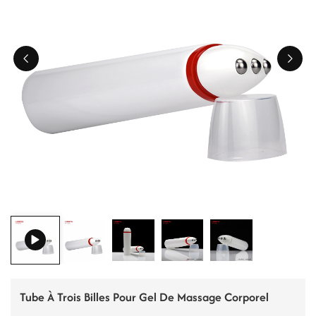
ไทย
Tiếng việt
中文
Tube À Trois Billes Pour Gel De Massage Corporel