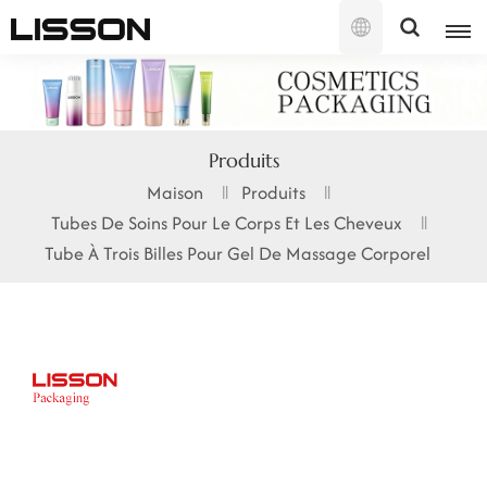
Français
English
Produits
français
Maison
Produits
Tubes De Soins Pour Le Corps Et Les Cheveux
русский
Tube À Trois Billes Pour Gel De Massage Corporel
español
português
العربية
日本語
한국의