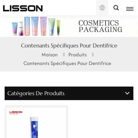
Français
English
Contenants Spécifiques Pour Dentifrice
français
Maison
Produits
Contenants Spécifiques Pour Dentifrice
русский
español
Catégories De Produits
português
العربية
日本語
한국의