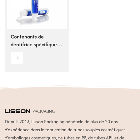
ไทย
Tiếng việt
Contenants de
中文
dentifrice spécifiques
aux hôtels, en gros
Depuis 2013, Lisson Packaging bénéficie de plus de 20 ans
d'expérience dans la fabrication de tubes souples cosmétiques,
d'emballages cosmétiques, de tubes en PE, de tubes ABL et de