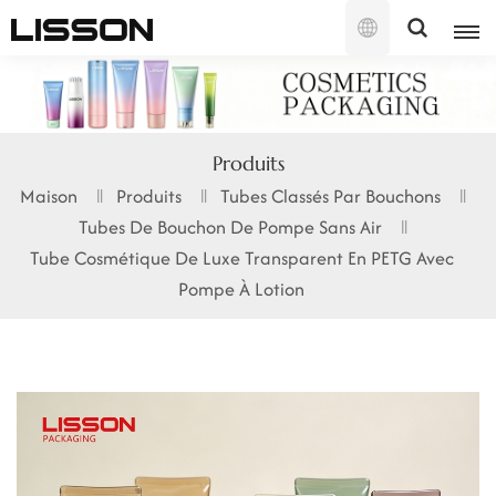
Français
English
Produits
français
Maison
Produits
Tubes Classés Par Bouchons
Tubes De Bouchon De Pompe Sans Air
русский
Tube Cosmétique De Luxe Transparent En PETG Avec
español
Pompe À Lotion
português
العربية
日本語
한국의