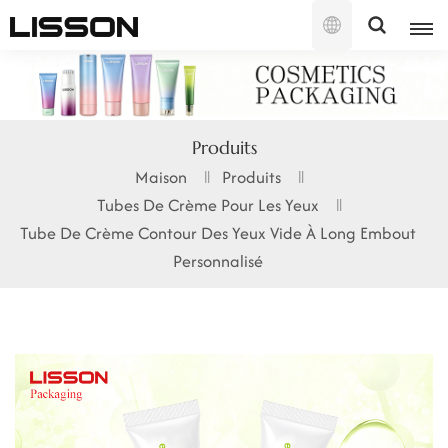
Français
English
Produits
français
Maison
Produits
Tubes De Crème Pour Les Yeux
русский
Tube De Crème Contour Des Yeux Vide À Long Embout
español
Personnalisé
português
العربية
日本語
한국의