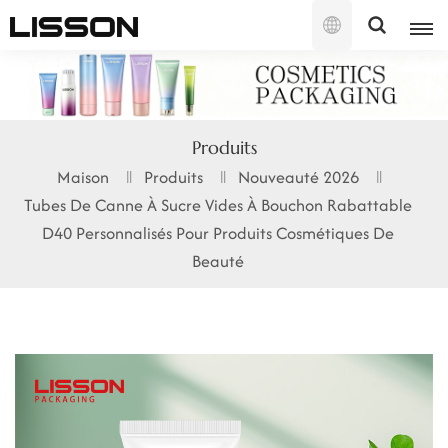
Français
English
Produits
français
Maison
Produits
Nouveauté 2026
Tubes De Canne À Sucre Vides À Bouchon Rabattable
русский
D40 Personnalisés Pour Produits Cosmétiques De
español
Beauté
português
العربية
日本語
한국의