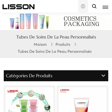
Français
English
Tubes De Soins De La Peau Personnalisés
français
Maison
Produits
Tubes De Soins De La Peau Personnalisés
русский
español
Catégories De Produits
português
العربية
日本語
한국의