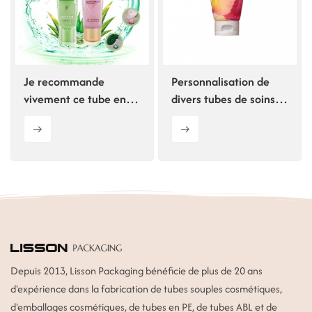
ไทย
Tiếng việt
Je recommande
Personnalisation de
中文
vivement ce tube en
divers tubes de soins
plastique 2 en 1 pour
de la peau et
les soins de la peau.
impression
d'illustrations
Depuis 2013, Lisson Packaging bénéficie de plus de 20 ans
d'expérience dans la fabrication de tubes souples cosmétiques,
d'emballages cosmétiques, de tubes en PE, de tubes ABL et de