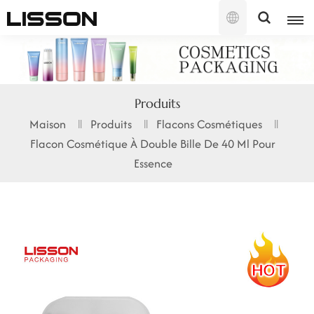
Français
English
Produits
français
Maison
Produits
Flacons Cosmétiques
Flacon Cosmétique À Double Bille De 40 Ml Pour
русский
Essence
español
português
العربية
日本語
한국의