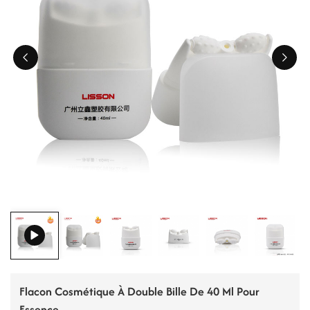
ไทย
Tiếng việt
中文
Flacon Cosmétique À Double Bille De 40 Ml Pour
Essence