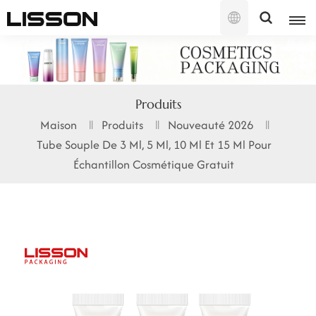
Français
English
Produits
français
Maison
Produits
Nouveauté 2026
Tube Souple De 3 Ml, 5 Ml, 10 Ml Et 15 Ml Pour
русский
Échantillon Cosmétique Gratuit
español
português
العربية
日本語
한국의