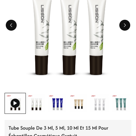
ไทย
Tiếng việt
中文
Tube Souple De 3 Ml, 5 Ml, 10 Ml Et 15 Ml Pour
Échantillon Cosmétique Gratuit