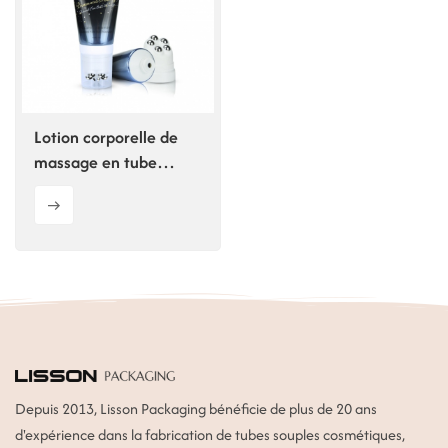
ไทย
Tiếng việt
中文
Lotion corporelle de
massage en tube
souple de 150 ml,
emballage
personnalisé
Depuis 2013, Lisson Packaging bénéficie de plus de 20 ans
d'expérience dans la fabrication de tubes souples cosmétiques,