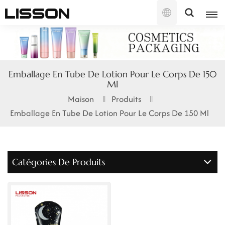
Français
English
Emballage En Tube De Lotion Pour Le Corps De 150
Ml
français
Maison
Produits
русский
Emballage En Tube De Lotion Pour Le Corps De 150 Ml
español
português
Catégories De Produits
العربية
日本語
한국의