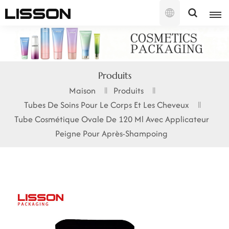
Français
English
Produits
français
Maison
Produits
Tubes De Soins Pour Le Corps Et Les Cheveux
русский
Tube Cosmétique Ovale De 120 Ml Avec Applicateur
español
Peigne Pour Après-Shampoing
português
العربية
日本語
한국의